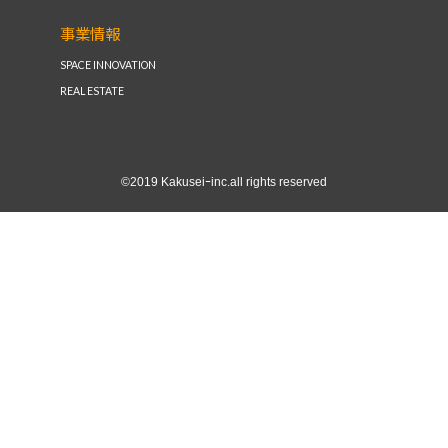
事業情報
SPACE INNOVATION
REAL ESTATE
©2019 Kakuseiｰinc.all rights reserved